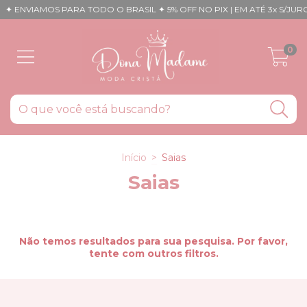
✦ ENVIAMOS PARA TODO O BRASIL ✦ 5% OFF NO PIX | EM ATÉ 3x S/JUROS
0
Início
>
Saias
Saias
Não temos resultados para sua pesquisa. Por favor,
tente com outros filtros.