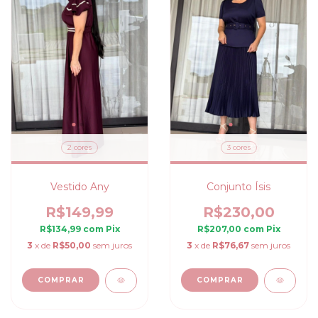
2 cores
3 cores
Vestido Any
Conjunto Ísis
R$149,99
R$230,00
R$134,99
com
Pix
R$207,00
com
Pix
3
x de
R$50,00
sem juros
3
x de
R$76,67
sem juros
COMPRAR
COMPRAR