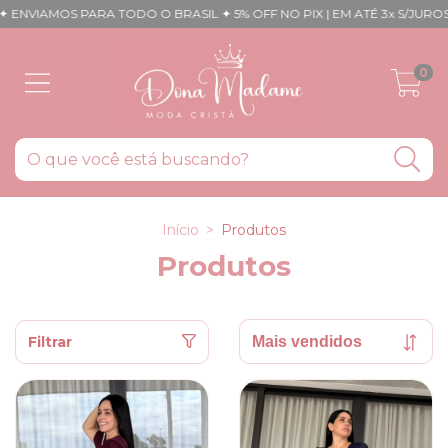
NVIAMOS PARA TODO O BRASIL ✦ 5% OFF NO PIX | EM ATÉ 3x S/JUROS | E
0
Início
>
Produtos
Produtos
Filtrar