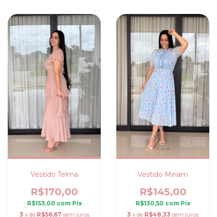
Vestido Telma
Vestido Miriam
R$170,00
R$145,00
R$153,00
com
Pix
R$130,50
com
Pix
3
x de
R$56,67
sem juros
3
x de
R$48,33
sem juros